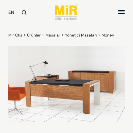
EN
Mir Ofis
>
Ürünler
>
Masalar
>
Yönetici Masaları
>
Monev
MASALAR
Yönetici Masaları
HAKKIMIZDA
Çalışma Masaları
Toplantı Masaları
KALİTE
Ortak Alan Masaları
SÜRDÜREBİLİRLİK
OFİS KOLTUKLARI
REFERANSLAR
Yönetici Koltukları
Çalışma Koltukları
Misafir ve Bekleme Koltukları
KOLTUKLAR / KANEPELER
Koltuklar