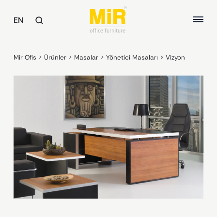
EN
Mir Ofis
>
Ürünler
>
Masalar
>
Yönetici Masaları
>
Vizyon
MASALAR
Yönetici Masaları
HAKKIMIZDA
Çalışma Masaları
Toplantı Masaları
KALİTE
Ortak Alan Masaları
SÜRDÜREBİLİRLİK
OFİS KOLTUKLARI
REFERANSLAR
Yönetici Koltukları
Çalışma Koltukları
Misafir ve Bekleme Koltukları
KOLTUKLAR / KANEPELER
Koltuklar