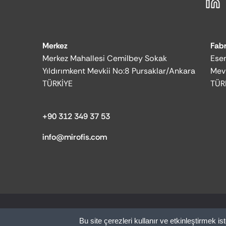
Merkez
Fabr
Merkez Mahallesi Cemilbey Sokak
Esen
Yıldırımkent Mevkii No:8 Pursaklar/Ankara
Mev
TÜRKİYE
TÜR
+90 312 349 37 53
info@mirofis.com
© 2025 MİR OFİS | Tüm hakları saklıdır.
Bu site çerezleri kullanır ve etkinleştirmek ist