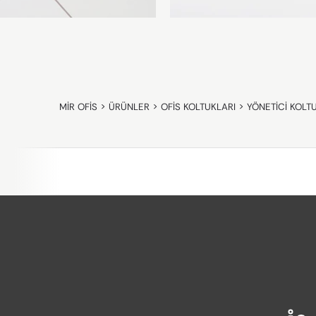
MIR OFIS
>
ÜRÜNLER
>
OFIS KOLTUKLARI
>
YÖNETICI KOLT