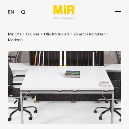
EN
Mir Ofis
>
Ürünler
>
Ofis Koltukları
>
Yönetici Koltukları
>
Modena
MASALAR
Yönetici Masaları
HAKKIMIZDA
Çalışma Masaları
Toplantı Masaları
KALİTE
Ortak Alan Masaları
SÜRDÜREBİLİRLİK
OFİS KOLTUKLARI
REFERANSLAR
Yönetici Koltukları
Çalışma Koltukları
Misafir ve Bekleme Koltukları
KOLTUKLAR / KANEPELER
Koltuklar