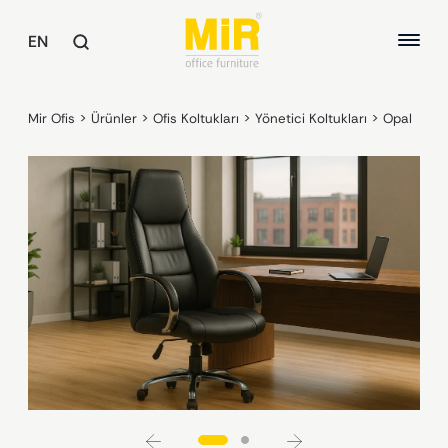
EN
Mir Ofis
>
Ürünler
>
Ofis Koltukları
>
Yönetici Koltukları
>
Opal
MASALAR
Yönetici Masaları
HAKKIMIZDA
Çalışma Masaları
Toplantı Masaları
KALİTE
Ortak Alan Masaları
SÜRDÜREBİLİRLİK
OFİS KOLTUKLARI
REFERANSLAR
Yönetici Koltukları
Çalışma Koltukları
Misafir ve Bekleme Koltukları
KOLTUKLAR / KANEPELER
Koltuklar