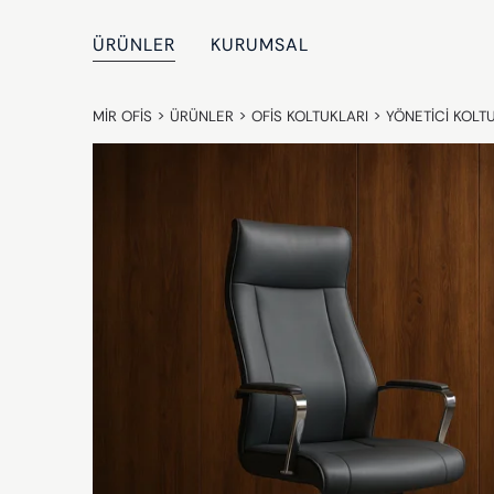
ÜRÜNLER
KURUMSAL
MIR OFIS
>
ÜRÜNLER
>
OFIS KOLTUKLARI
>
YÖNETICI KOLT