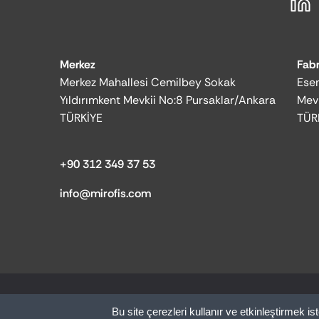
Merkez
Fabr
Merkez Mahallesi Cemilbey Sokak
Esen
Yıldırımkent Mevkii No:8 Pursaklar/Ankara
Mev
TÜRKİYE
TÜR
+90 312 349 37 53
info@mirofis.com
© 2025 MİR OFİS | Tüm hakları saklıdır.
Bu site çerezleri kullanır ve etkinleştirmek ist