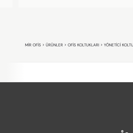
MIR OFIS
>
ÜRÜNLER
>
OFIS KOLTUKLARI
>
YÖNETICI KOLT